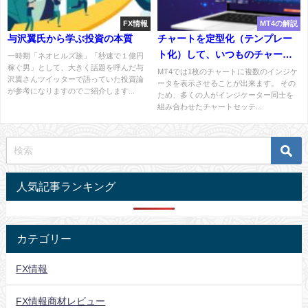
FX情報
MT4の解説
与沢翼氏から学ぶ投資の本質
チャートを定型化（テンプレー
ト化）して、いつものチャート
一時期「ネオヒルズ族」「秒速で１億円
稼ぐ男」として、大きく話題を呼んだ与
を一発で呼び出せるようにしよ
MT4では1枚のチャートに複数のインジケ
沢翼さんツイッターで語っていた投資論
ータを表示させることが出来ます。 その
う！
が参考になりますのでご紹介します...
ため、多くの人がインジケーター同士を
組み合わせたチャートセッテ...
人気記事ランキング
カテゴリー
FX情報
FX情報商材レビュー