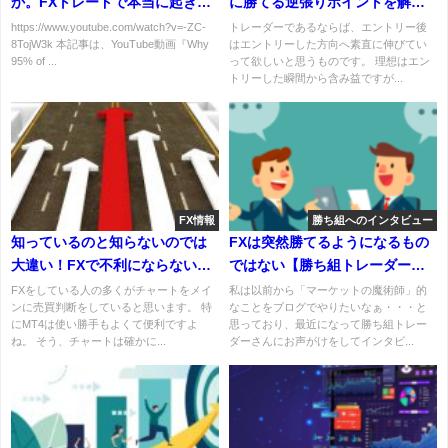
か。FXトレードで本当に起きて
に勝てる逆張りポイントを解
いることを解説
説！
https://www.youtube.com/watch?v=-ZC-
トレーダーであるならば、エントリー後
8TojW3k 本記事は、YouTube動画『Why
はエントリーした方向へ素直に伸びてい
95% of ...
って欲しいと思うものです。 理想はエン
トリーした瞬間から含み益ですが...
FX情報
勝ち組へのインタビュー
知っているのと知らないのでは
FXは突然勝てるようになるもの
大違い！FXで不利にならないた
ではない【勝ち組トレーダーに
めの情報サイト！
インタビュー】
FXをしている人の多くがチャートをメイ
私は以前から「マーケットの魔術師」的
ンに売買判断をしていると思います。 特
なことをブログでやりたいなぁ・・・と
にMT4は使い勝手もよくて便利ですよ
思っており、最近になって勝ち組トレー
ね。 そう、チャートは確かに...
ダーさんにお声がけをしてインタビ...