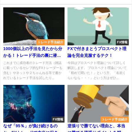
トレード手法紹介
FX情報
1000個以上の手法を見たから分
FXで付きまとうプロスぺクト理
かる！トレード手法の裏に潜む
論を完全克服するテク！
共通点
これまでに成功者のトレード方法（雑誌
今回はプロスペクト理論について詳しく
に載っているセレブ的なFXトレーダーも
解説します。 プロスペクト理論について
含む）やネットや２ちゃんねる等で書か
「初めて聞いた！」という方、「名前く
れているトレード手法を試したり...
らいなら・・・」という方はぜひ...
FX情報
トレード手法紹介
なぜ「95％」が負け続けるの
逆張りで勝てない理由と、本当