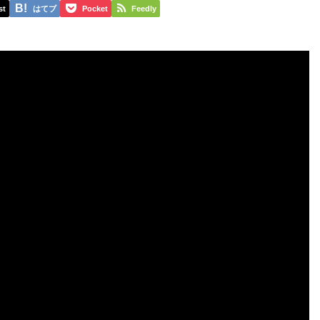
st
はてブ
Pocket
Feedly