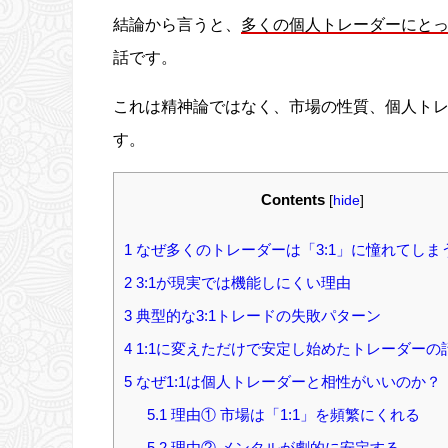
結論から言うと、
多くの個人トレーダーにとって
話です。
これは精神論ではなく、市場の性質、個人ト
す。
Contents
[
hide
]
1
なぜ多くのトレーダーは「3:1」に憧れてしま
2
3:1が現実では機能しにくい理由
3
典型的な3:1トレードの失敗パターン
4
1:1に変えただけで安定し始めたトレーダーの
5
なぜ1:1は個人トレーダーと相性がいいのか？
5.1
理由① 市場は「1:1」を頻繁にくれる
5.2
理由② メンタルが劇的に安定する