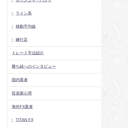
ボリンジャーバンド
ライン系
移動平均線
練行足
トレード手法紹介
勝ち組へのインタビュー
国内業者
投資家心理
海外FX業者
TITAN FX