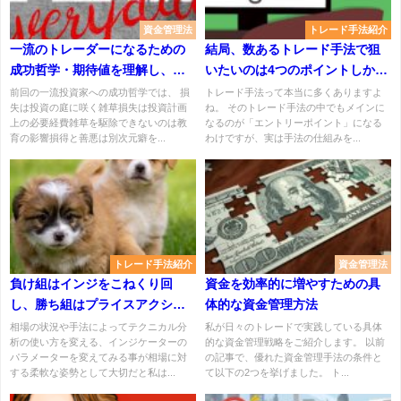
資金管理法
トレード手法紹介
一流のトレーダーになるための
結局、数あるトレード手法で狙
成功哲学・期待値を理解し、優
いたいのは4つのポイントしかな
位性を活かせ！
い
前回の一流投資家への成功哲学では、 損
トレード手法って本当に多くありますよ
失は投資の庭に咲く雑草損失は投資計画
ね。 そのトレード手法の中でもメインに
上の必要経費雑草を駆除できないのは教
なるのが「エントリーポイント」になる
育の影響損得と善悪は別次元癖を...
わけですが、実は手法の仕組みを...
トレード手法紹介
資金管理法
負け組はインジをこねくり回
資金を効率的に増やすための具
し、勝ち組はプライスアクショ
体的な資金管理方法
ンを重視する
相場の状況や手法によってテクニカル分
私が日々のトレードで実践している具体
析の使い方を変える、インジケーターの
的な資金管理戦略をご紹介します。 以前
パラメーターを変えてみる事が相場に対
の記事で、優れた資金管理手法の条件と
する柔軟な姿勢として大切だと私は...
て以下の2つを挙げました。 ト...