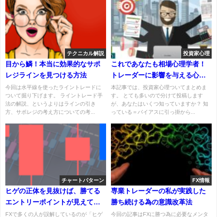
テクニカル解説
投資家心理
目から鱗！本当に効果的なサポ
これであなたも相場心理学者！
レジラインを見つける方法
トレーダーに影響を与える心理
効果まとめ
今回は水平線を使ったライントレードに
本記事では、投資家心理ついてまとめま
ついて掘り下げます。 ライントレード手
す。 とても多いので分けて投稿します
法の解説、というよりはラインの引き
が、あなたはいくつ知っていますか？ 知
方、サポレジの考え方についての考...
っている＝バイアスに引っ掛から...
チャートパターン
FX情報
ヒゲの正体を見抜けば、勝てる
専業トレーダーの私が実践した
エントリーポイントが見えてく
勝ち続ける為の意識改革法
る！
FXで多くの人が誤解しているのが「ヒゲ
今回の記事はFXに勝つ為に必要なメンタ