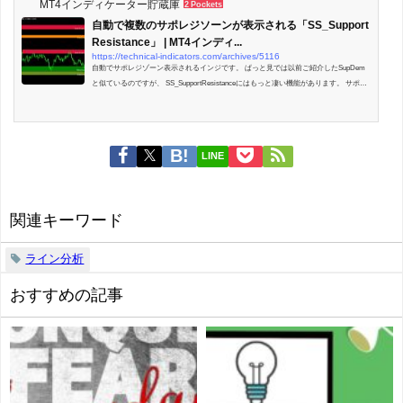
MT4インディケーター貯蔵庫
2 Pockets
自動で複数のサポレジソーンが表示される「SS_Support
Resistance」 | MT4インディ...
https://technical-indicators.com/archives/5116
自動でサポレジゾーン表示されるインジです。 ぱっと見では以前ご紹介したSupDem
と似ているのですが、 SS_SupportResistanceにはもっと凄い機能があります。 サポレ
ジゾーンの特性が表示される SS_Su...
LINE
関連キーワード
ライン分析
おすすめの記事