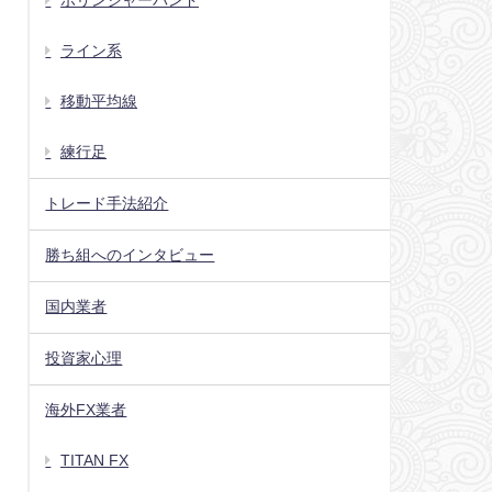
ボリンジャーバンド
ライン系
移動平均線
練行足
トレード手法紹介
勝ち組へのインタビュー
国内業者
投資家心理
海外FX業者
TITAN FX