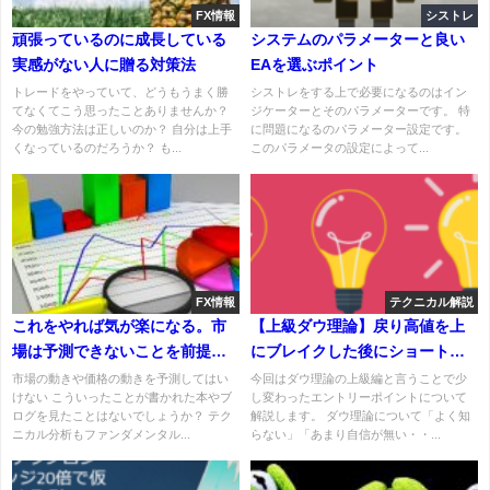
FX情報
シストレ
頑張っているのに成長している
システムのパラメーターと良い
実感がない人に贈る対策法
EAを選ぶポイント
トレードをやっていて、どうもうまく勝
シストレをする上で必要になるのはイン
てなくてこう思ったことありませんか？
ジケーターとそのパラメーターです。 特
今の勉強方法は正しいのか？ 自分は上手
に問題になるのパラメーター設定です。
くなっているのだろうか？ も...
このパラメータの設定によって...
FX情報
テクニカル解説
これをやれば気が楽になる。市
【上級ダウ理論】戻り高値を上
場は予測できないことを前提に
にブレイクした後にショートす
トレードしよう
る！
市場の動きや価格の動きを予測してはい
今回はダウ理論の上級編と言うことで少
けない こういったことが書かれた本やブ
し変わったエントリーポイントについて
ログを見たことはないでしょうか？ テク
解説します。 ダウ理論について「よく知
ニカル分析もファンダメンタル...
らない」「あまり自信が無い・・...