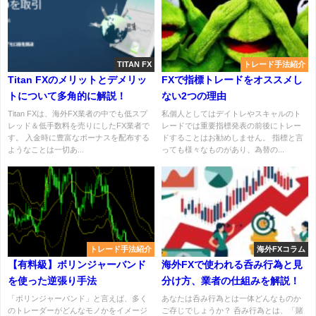
TITAN FX
トレード手法紹介
Titan FXのメリットとデメリッ
FXで指標トレードをオススメし
トについて多角的に解説！
ない2つの理由
Titan FXは、海外FX業者の中でも低スプ
私個人としてはデイトレやスキャルのト
レッド＆低手数料を売りにしたFX業者で
レードでは重要指標発表の前後にトレー
す。 入金時に豊富なボーナスを配布する
ドすることはお勧めしません。 指標と言
ようなことは一切あ...
っても様々なものがあり、為替の...
トレード手法紹介
海外FXコラム
【有料級】ボリンジャーバンド
海外FXで使われる呑み行為と見
を使った逆張り手法
分け方、業者の仕組みを解説！
「ボリンジャーバンド」と言えば、多く
あなたは呑み行為とは一体どんなものか
のトレーダーがどんなモノかをイメージ
ご存じでしょうか？ 呑み行為とは、「賭