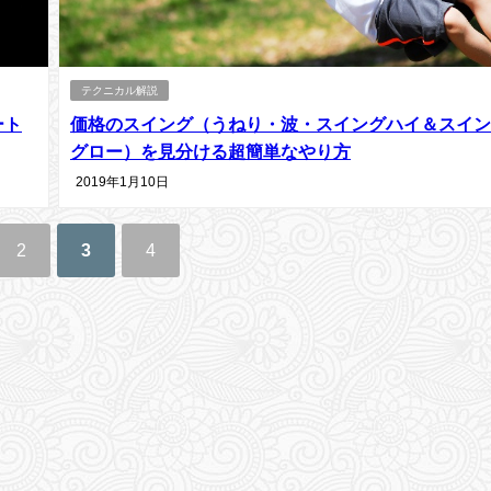
テクニカル解説
ート
価格のスイング（うねり・波・スイングハイ＆スイン
グロー）を見分ける超簡単なやり方
2019年1月10日
2
3
4