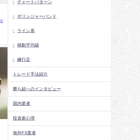
チャートパターン
ボリンジャーバンド
○
ライン系
移動平均線
練行足
トレード手法紹介
勝ち組へのインタビュー
国内業者
投資家心理
海外FX業者