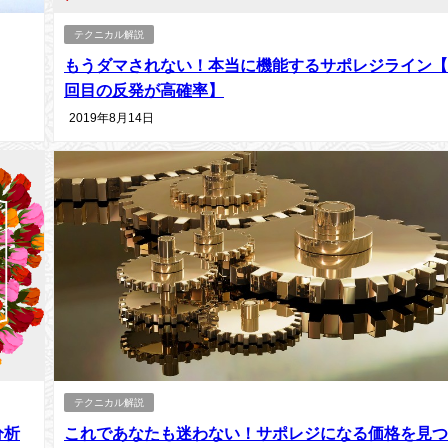
テクニカル解説
もうダマされない！本当に機能するサポレジライン【
回目の反発が高確率】
2019年8月14日
テクニカル解説
分析
これであなたも迷わない！サポレジになる価格を見つ