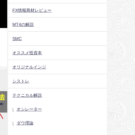
FX情報商材レビュー
MT4の解説
SMC
オススメ投資本
オリジナルインジ
シストレ
テクニカル解説
オシレーター
ダウ理論